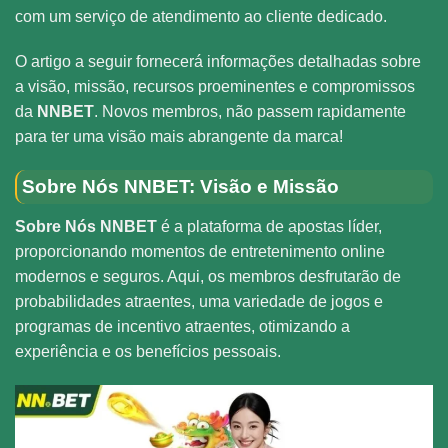
com um serviço de atendimento ao cliente dedicado.
O artigo a seguir fornecerá informações detalhadas sobre
a visão, missão, recursos proeminentes e compromissos
da
NNBET
. Novos membros, não passem rapidamente
para ter uma visão mais abrangente da marca!
Sobre Nós NNBET: Visão e Missão
Sobre Nós NNBET
é a plataforma de apostas líder,
proporcionando momentos de entretenimento online
modernos e seguros. Aqui, os membros desfrutarão de
probabilidades atraentes, uma variedade de jogos e
programas de incentivo atraentes, otimizando a
experiência e os benefícios pessoais.