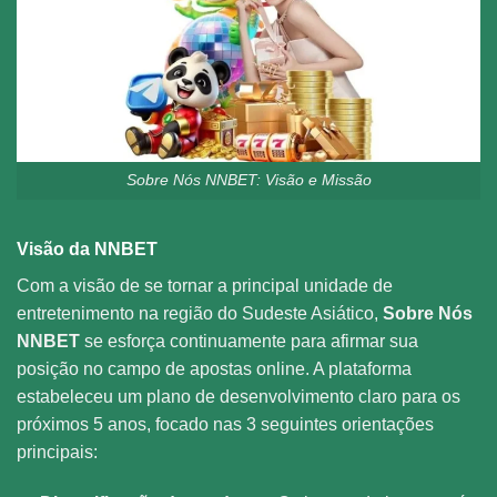
Sobre Nós NNBET: Visão e Missão
Visão da NNBET
Com a visão de se tornar a principal unidade de
entretenimento na região do Sudeste Asiático,
Sobre Nós
NNBET
se esforça continuamente para afirmar sua
posição no campo de apostas online. A plataforma
estabeleceu um plano de desenvolvimento claro para os
próximos 5 anos, focado nas 3 seguintes orientações
principais: