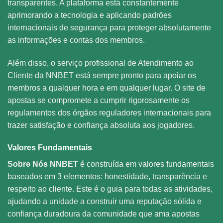
transparentes. A plataforma está constantemente
aprimorando a tecnologia e aplicando padrões
internacionais de segurança para proteger absolutamente
as informações e contas dos membros.
Além disso, o serviço profissional de Atendimento ao
Cliente da NNBET está sempre pronto para apoiar os
membros a qualquer hora e em qualquer lugar. O site de
apostas se compromete a cumprir rigorosamente os
regulamentos dos órgãos reguladores internacionais para
trazer satisfação e confiança absoluta aos jogadores.
Valores Fundamentais
Sobre Nós NNBET
é construída em valores fundamentais
baseados em 3 elementos: honestidade, transparência e
respeito ao cliente. Este é o guia para todas as atividades,
ajudando a unidade a construir uma reputação sólida e
confiança duradoura da comunidade que ama apostas