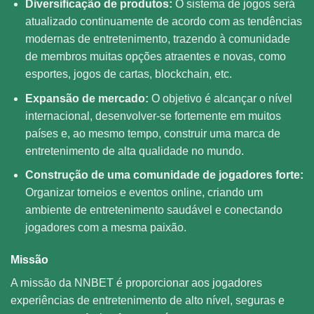
Diversificação de produtos:
O sistema de jogos será
atualizado continuamente de acordo com as tendências
modernas de entretenimento, trazendo à comunidade
de membros muitas opções atraentes e novas, como
esportes, jogos de cartas, blockchain, etc.
Expansão de mercado:
O objetivo é alcançar o nível
internacional, desenvolver-se fortemente em muitos
países e, ao mesmo tempo, construir uma marca de
entretenimento de alta qualidade no mundo.
Construção de uma comunidade de jogadores forte:
Organizar torneios e eventos online, criando um
ambiente de entretenimento saudável e conectando
jogadores com a mesma paixão.
Missão
A missão da NNBET é proporcionar aos jogadores
experiências de entretenimento de alto nível, seguras e