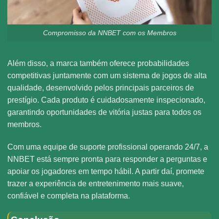
Compromisso da NNBET com os Membros
Além disso, a marca também oferece probabilidades
competitivas juntamente com um sistema de jogos de alta
qualidade, desenvolvido pelos principais parceiros de
prestígio. Cada produto é cuidadosamente inspecionado,
garantindo oportunidades de vitória justas para todos os
membros.
Com uma equipe de suporte profissional operando 24/7, a
NNBET está sempre pronta para responder a perguntas e
apoiar os jogadores em tempo hábil. A partir daí, promete
trazer a experiência de entretenimento mais suave,
confiável e completa na plataforma.