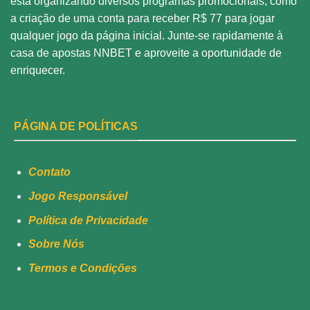
está organizando diversos programas promocionais, como
a criação de uma conta para receber R$ 77 para jogar
qualquer jogo da página inicial. Junte-se rapidamente à
casa de apostas NNBET e aproveite a oportunidade de
enriquecer.
PÁGINA DE POLÍTICAS
Contato
Jogo Responsável
Política de Privacidade
Sobre Nós
Termos e Condições